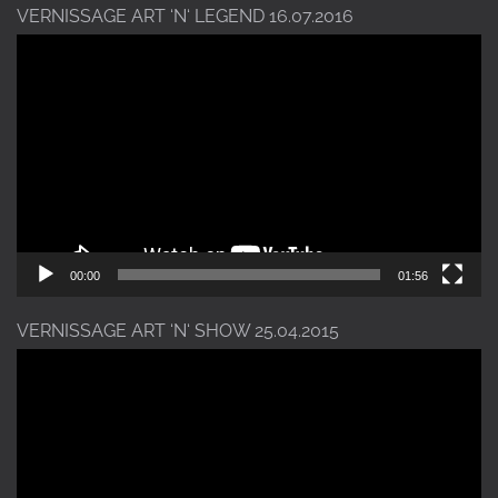
VERNISSAGE ART ‘N‘ LEGEND 16.07.2016
Video-
Player
00:00
01:56
VERNISSAGE ART ‘N‘ SHOW 25.04.2015
Video-
Player