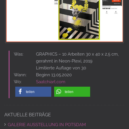
Was:
GRAPHICS – 10 Arbeiten 30 x 40 x 2,5 cm,
gerahmt in Neon-Plexi, 2019
Limitierte Auflage von 30
Wann:
Beginn 13.05.2020
Wo:
Saatchiart.com
teilen
teilen
AKTUELLE BEITRÄGE
GALERIE AUSSTELLUNG IN POTSDAM