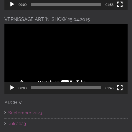
00:00
01:56
VERNISSAGE ART ‘N‘ SHOW 25.04.2015
Video-
Player
00:00
01:46
ARCHIV
September 2023
Juli 2023