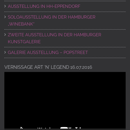
AUSSTELLUNG IN HH-EPPENDORF
SOLOAUSSTELLUNG IN DER HAMBURGER
„WINEBANK“
ZWEITE AUSSTELLUNG IN DER HAMBURGER
KUNSTGALERIE
GALERIE AUSSTELLUNG – POPSTREET
VERNISSAGE ART ‘N‘ LEGEND 16.07.2016
Video-
Player