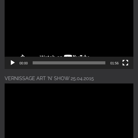
Player
00:00
01:56
VERNISSAGE ART ‘N‘ SHOW 25.04.2015
Video-
Player